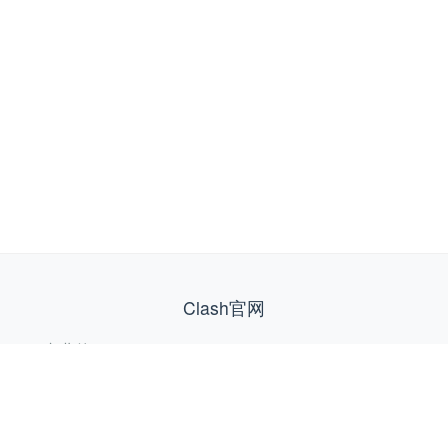
Clash官网
专业的Clash Verge、Clash for Windows/Android、
ClashX、FlClash 等 Github 官方网络工具下载站，为您提
供安全稳定的网络连接服务。
快速链接