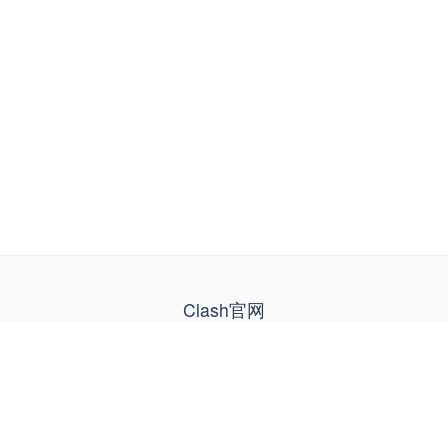
Clash官网
专业的Clash Verge、Clash for Windows/Android、
ClashX、FlClash 等 Github 官方网络工具下载站，为您提
供安全稳定的网络连接服务。
快速链接